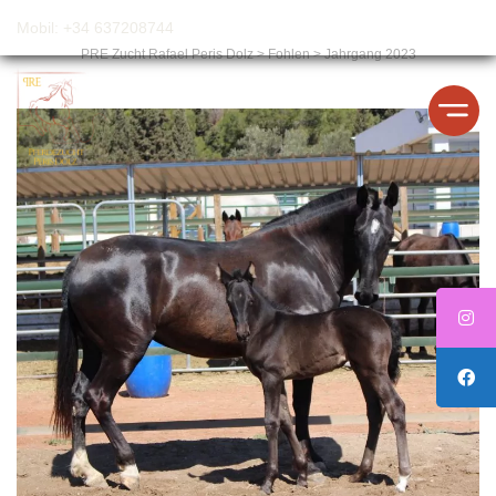
Mobil: +34 637208744
PRE Zucht Rafael Peris Dolz
>
Fohlen
>
Jahrgang 2023
Jahrgang 2022
Jahrgang 2023
Jahrgang 2024