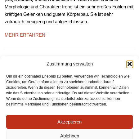
Morphologie und Charakter: Irene ist ein sehr großes Fohlen mit
kräftigen Gelenken und gutem Körperbau. Sie ist sehr
zutraulich, neugierig und aufgeschlossen.
MEHR ERFAHREN
Zustimmung verwalten
Um dir ein optimales Erlebnis zu bieten, verwenden wir Technologien wie
Cookies, um Geräteinformationen zu speichern und/oder darauf
zuzugreifen. Wenn du diesen Technologien zustimmst, können wir Daten
Pferdezucht Peris Dolz
wie das Surfverhalten oder eindeutige IDs auf dieser Website verarbeiten.
Wenn du deine Zustimmung nicht erteilst oder zurückziehst, können
Calle Ingeniero Manuel Maese, Num. 18
bestimmte Merkmale und Funktionen beeinträchtigt werden.
Planta Bjo, Puerta DCH
46011 Valencia
Akzeptieren
Mobil:
+34 637208744
E-Mail:
rafael_peris@yahoo.de
Ablehnen