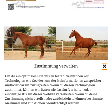
Zustimmung verwalten
Um dir ein optimales Erlebnis zu bieten, verwenden wir
Technologien wie Cookies, um Geräteinformationen zu speichern
und/oder darauf zuzugreifen. Wenn du diesen Technologien
Pferdezucht Peris Dolz
zustimmst, können wir Daten wie das Surfverhalten oder
eindeutige IDs auf dieser Website verarbeiten. Wenn du deine
Zustimmung nicht erteilst oder zurückziehst, können bestimmte
Calle Ingeniero Manuel Maese, Num. 18
Merkmale und Funktionen beeinträchtigt werden.
Planta Bjo, Puerta DCH
46011 Valencia