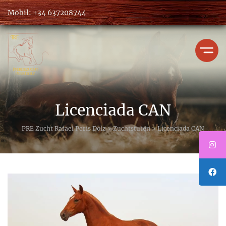
Mobil: +34 637208744
Jahrgang 2022
Jahrgang 2023
Jahrgang 2024
Licenciada CAN
PRE Zucht Rafael Peris Dolz
>
Zuchtstuten
>
Licenciada CAN