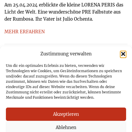
Am 25.04.2024 erblickte die kleine LORENA PERIS das
Licht der Welt. Eine wunderschöne PRE Falbstute aus
der Rumbosa. Ihr Vater ist Julio Ochenta.
MEHR ERFAHREN
Zustimmung verwalten
Um dir ein optimales Erlebnis zu bieten, verwenden wir
Technologien wie Cookies, um Geräteinformationen zu speichern
und/oder darauf zuzugreifen. Wenn du diesen Technologien
Pferdezucht Peris Dolz
zustimmst, können wir Daten wie das Surfverhalten oder
eindeutige IDs auf dieser Website verarbeiten. Wenn du deine
Zustimmung nicht erteilst oder zurückziehst, können bestimmte
Calle Ingeniero Manuel Maese, Num. 18
Merkmale und Funktionen beeinträchtigt werden.
Planta Bjo, Puerta DCH
46011 Valencia
Akzeptieren
Mobil:
+34 637208744
E-Mail:
rafael_peris@yahoo.de
Ablehnen