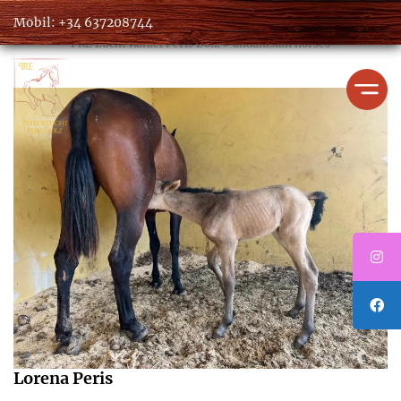
Mobil: +34 637208744
PRE Zucht Rafael Peris Dolz
>
andalusian horses
Jahrgang 2022
Jahrgang 2023
Jahrgang 2024
Lorena Peris